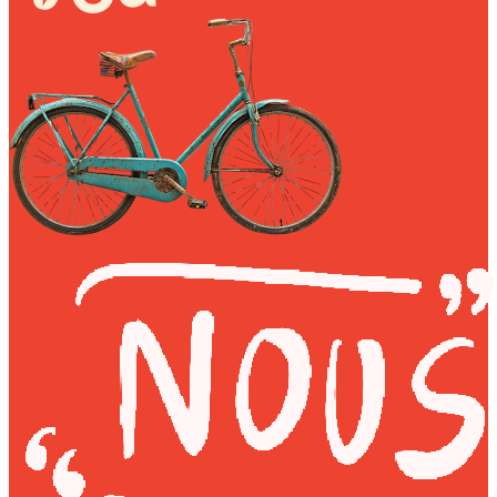
My Tea Box
NaturaBaie
Nature Artizan
Oopsie Daisy
Pigment It Pottery
Planty Mauritius
Saskia
Save A Sail
Sesame Moris