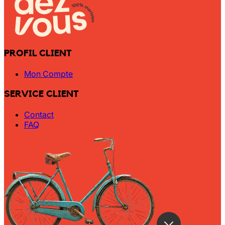
Wally Plush Toys
Zimaz Kreol
ZOLA by Estelle
PROFIL CLIENT
Mon Compte
Les Inédites
SERVICE CLIENT
Contact
FAQ