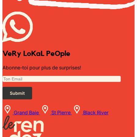
Sunniva
The Sock Trader
The Kreol Republic
VeRy LoKaL PeOple
The Little Big People
Abonne-toi pour plus de surprises!
The Octopus
Timimi
Timo
Grand Baie
St Pierre
Black River
Vizavi