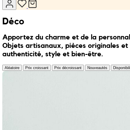
Combis
Porte clés
JONA posters
Déco
Sandales
Kreasion
Apportez du charme et de la personnali
Maillots de bain
Le P’tit Atelier
Objets artisanaux, pièces originales et
authenticité, style et bien-être.
Ensembles
Le Rendez-Vous
Aléatoire
Prix croissant
Prix décroissant
Nouveautés
Disponibil
Libertie
Lilakoo
L’Atelier de Lilou
MANIfest