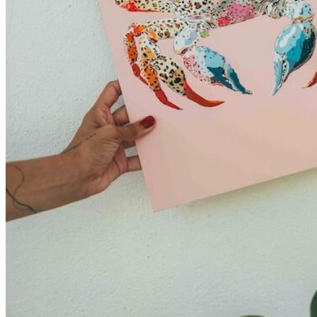
Sunniva
The Sock Trader
The Kreol Republic
The Little Big People
The Octopus
Timimi
Timo
Vizavi