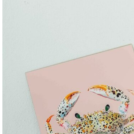
My Tea Box
NaturaBaie
Nature Artizan
Oopsie Daisy
Pigment It Pottery
Planty Mauritius
Saskia
Save A Sail
Sesame Moris