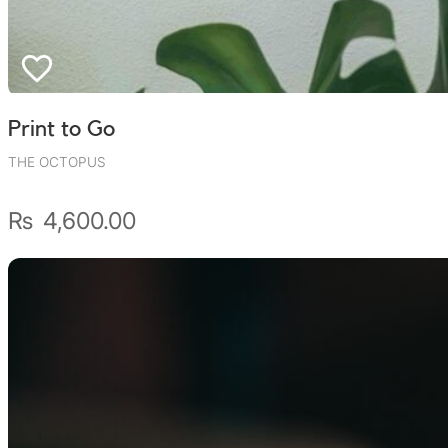
Wally Plush Toys
Zimaz Kreol
ZOLA by Estelle
Print to Go
Les Inédites
THE OCTOPUS
₨
4,600.00