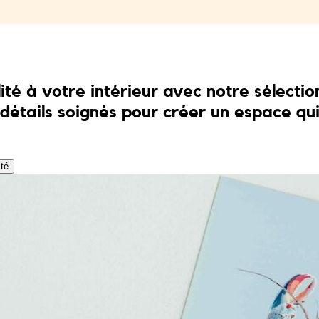
té à votre intérieur avec notre sélecti
 détails soignés pour créer un espace qu
ité