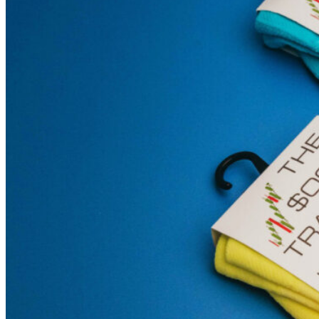
My Tea Box
NaturaBaie
Nature Artizan
Oopsie Daisy
Pigment It Pottery
Planty Mauritius
Saskia
Save A Sail
Sesame Moris