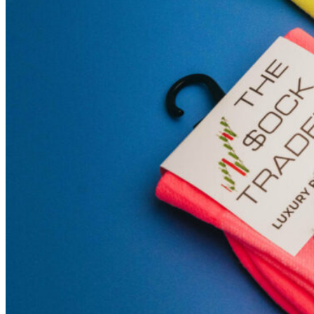
Sunniva
The Sock Trader
The Kreol Republic
The Little Big People
The Octopus
Timimi
Timo
Vizavi