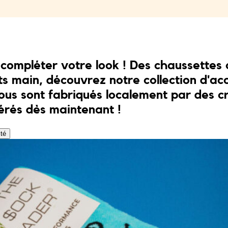
r compléter votre look ! Des chaussettes
ts main, découvrez notre collection d'ac
ous sont fabriqués localement par des cr
érés dès maintenant !
ité