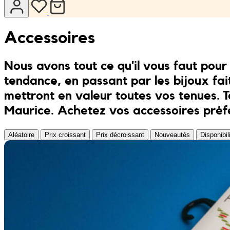
Combis
Porte clés
JONA posters
Accessoires
Sandales
Kreasion
Nous avons tout ce qu'il vous faut pou
Maillots de bain
Le P’tit Atelier
tendance, en passant par les bijoux fai
mettront en valeur toutes vos tenues. T
Ensembles
Le Rendez-Vous
Maurice. Achetez vos accessoires préf
Libertie
Aléatoire
Prix croissant
Prix décroissant
Nouveautés
Disponibil
Lilakoo
L’Atelier de Lilou
MANIfest