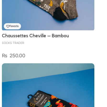
Wally Plush Toys
Zimaz Kreol
ZOLA by Estelle
Favoris
Chaussettes Cheville – Bambou
Les Inédites
SOCKS TRADER
₨
250.00