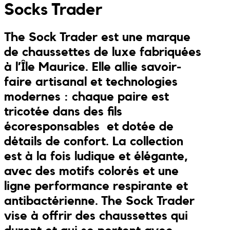
Socks Trader
Combis
Porte clés
JONA posters
The Sock Trader est une marque
Sandales
Kreasion
de chaussettes de luxe fabriquées
à l’Île Maurice. Elle allie savoir-
Maillots de bain
Le P’tit Atelier
faire artisanal et technologies
modernes : chaque paire est
Ensembles
Le Rendez-Vous
tricotée dans des fils
écoresponsables et dotée de
Libertie
détails de confort. La collection
est à la fois ludique et élégante,
Lilakoo
avec des motifs colorés et une
L’Atelier de Lilou
ligne performance respirante et
antibactérienne. The Sock Trader
MANIfest
vise à offrir des chaussettes qui