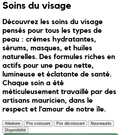
Soins du visage
Combis
Porte clés
JONA posters
Découvrez les soins du visage
Sandales
Kreasion
pensés pour tous les types de
peau : crèmes hydratantes,
Maillots de bain
Le P’tit Atelier
sérums, masques, et huiles
naturelles. Des formules riches en
Ensembles
Le Rendez-Vous
actifs pour une peau nette,
lumineuse et éclatante de santé.
Libertie
Chaque soin a été
méticuleusement travaillé par des
Lilakoo
artisans mauricien, dans le
L’Atelier de Lilou
respect et l'amour de notre île.
MANIfest
Aléatoire
Prix croissant
Prix décroissant
Nouveautés
Disponibilité