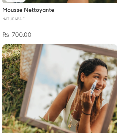
Wally Plush Toys
Mousse Nettoyante
Zimaz Kreol
NATURABAIE
ZOLA by Estelle
₨
700.00
Les Inédites