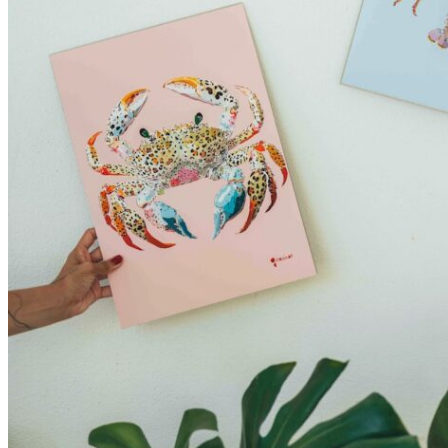
My Tea Box
NaturaBaie
Nature Artizan
Oopsie Daisy
Pigment It Pottery
Planty Mauritius
Saskia
Save A Sail
Sesame Moris