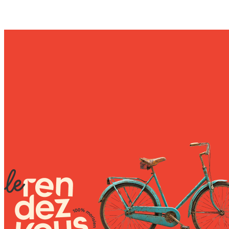
Wally Plush Toys
Zimaz Kreol
ZOLA by Estelle
Les Inédites