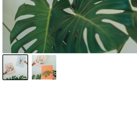
Sunniva
The Sock Trader
The Kreol Republic
The Little Big People
The Octopus
Timimi
Timo
Vizavi