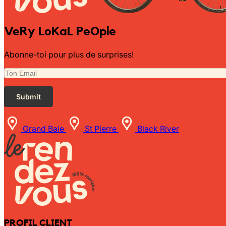
VeRy LoKaL PeOple
Abonne-toi pour plus de surprises!
Grand Baie
St Pierre
Black River
PROFIL CLIENT