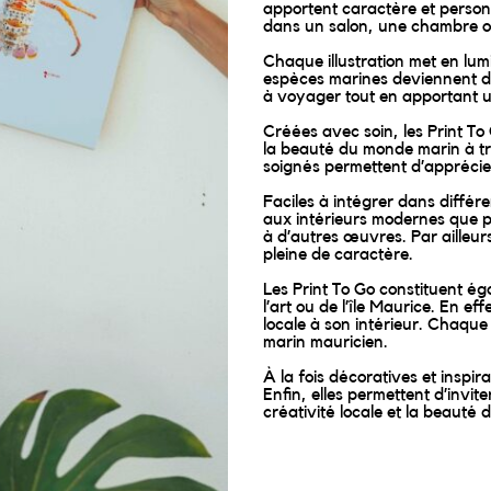
apportent caractère et personn
dans un salon, une chambre o
Chaque illustration met en lumi
espèces marines deviennent de
à voyager tout en apportant u
Créées avec soin, les Print To 
la beauté du monde marin à tra
soignés permettent d’apprécier 
Faciles à intégrer dans différe
aux intérieurs modernes que p
à d’autres œuvres. Par ailleur
pleine de caractère.
Les Print To Go constituent é
l’art ou de l’île Maurice. En e
locale à son intérieur. Chaque 
marin mauricien.
À la fois décoratives et inspir
Enfin, elles permettent d’invite
créativité locale et la beauté