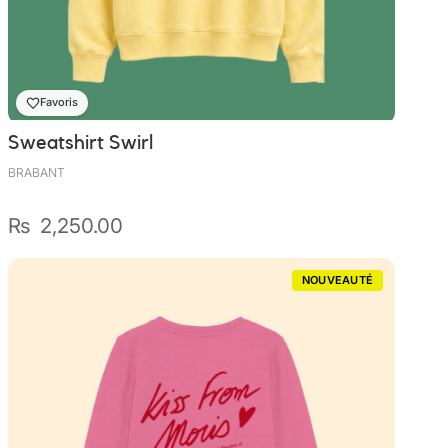
Sunniva
The Sock Trader
Favoris
The Kreol Republic
Sweatshirt Swirl
BRABANT
The Little Big People
₨
2,250.00
The Octopus
NOUVEAUTÉ
Timimi
Timo
Vizavi