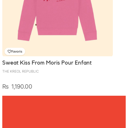
Wally Plush Toys
Zimaz Kreol
ZOLA by Estelle
Les Inédites
Favoris
Sweat Kiss From Moris Pour Enfant
THE KREOL REPUBLIC
₨
1,190.00