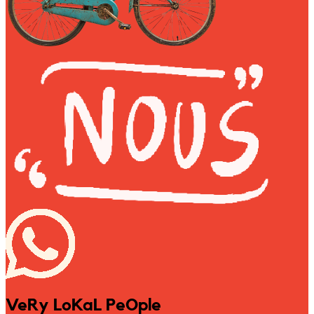
VeRy LoKaL PeOple