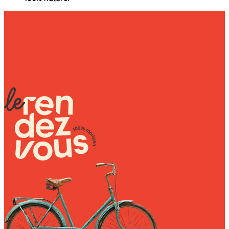
Wally Plush Toys
Zimaz Kreol
ZOLA by Estelle
Les Inédites