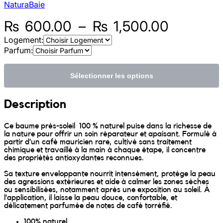
NaturaBaie
Sunniva
Plage
₨
600.00
–
₨
1,500.00
de
Logement:
The Sock Trader
Parfum:
prix :
The Kreol Republic
₨ 600.
Sélectionner les options
à
The Little Big People
Description
₨ 1,500
The Octopus
Ce baume près-soleil 100 % naturel puise dans la richesse de
la nature pour offrir un soin réparateur et apaisant. Formulé à
partir d’un café mauricien rare, cultivé sans traitement
Timimi
chimique et travaillé à la main à chaque étape, il concentre
des propriétés antioxydantes reconnues.
Timo
Sa texture enveloppante nourrit intensément, protège la peau
des agressions extérieures et aide à calmer les zones sèches
ou sensibilisées, notamment après une exposition au soleil. À
Vizavi
l’application, il laisse la peau douce, confortable, et
délicatement parfumée de notes de café torréfié.
100% naturel