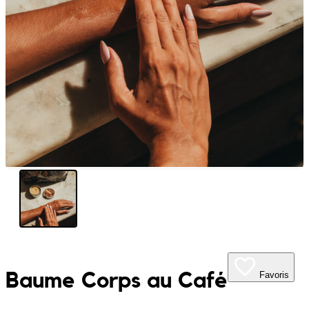
My Tea Box
NaturaBaie
Nature Artizan
Oopsie Daisy
Pigment It Pottery
Planty Mauritius
Saskia
Save A Sail
Baume Corps au Café
Favoris
Sesame Moris