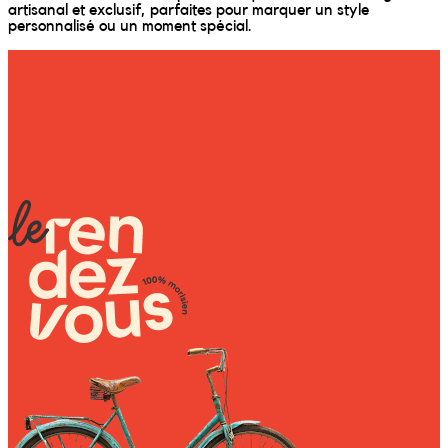
Wally Plush Toys
artisanal et exclusif, parfaites pour marquer un style
personnalisé ou un moment spécial.
Zimaz Kreol
ZOLA by Estelle
Les Inédites