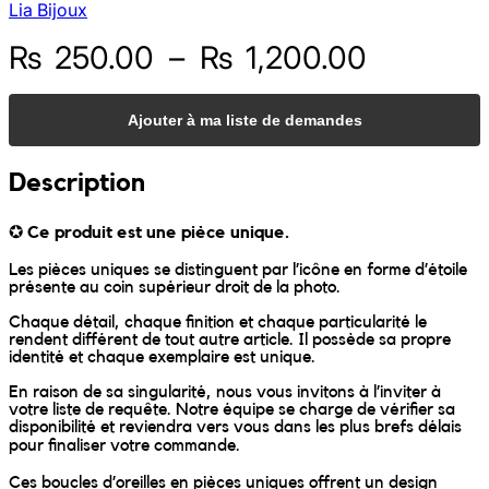
Lia Bijoux
Sunniva
Plage
₨
250.00
–
₨
1,200.00
de
The Sock Trader
Ajouter à ma liste de demandes
prix :
The Kreol Republic
₨ 250.0
Description
à
The Little Big People
✪
Ce produit est une pièce unique.
₨ 1,200
The Octopus
Les pièces uniques se distinguent par l’icône en forme d’étoile
présente au coin supérieur droit de la photo.
Timimi
Chaque détail, chaque finition et chaque particularité le
rendent différent de tout autre article. Il possède sa propre
identité et chaque exemplaire est unique.
Timo
En raison de sa singularité, nous vous invitons à l’inviter à
votre liste de requête. Notre équipe se charge de vérifier sa
disponibilité et reviendra vers vous dans les plus brefs délais
Vizavi
pour finaliser votre commande.
Ces boucles d’oreilles en pièces uniques offrent un design