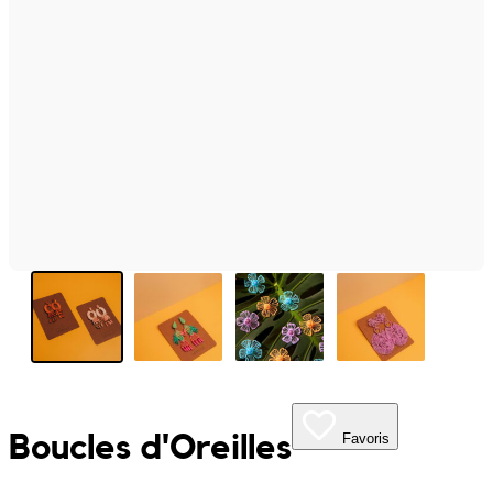
My Tea Box
NaturaBaie
Nature Artizan
Oopsie Daisy
Pigment It Pottery
Planty Mauritius
Saskia
Save A Sail
Boucles d'Oreilles
Favoris
Sesame Moris