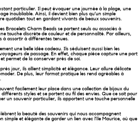
stant particulier. Il peut évoquer une journée à la plage, une
ge inoubliable. Ainsi, il devient bien plus qu’un simple
re quotidien tout en gardant vivants de beaux souvenirs.
les Bracelets Charm Beads se portent seuls ou associés à
une touche discrète de couleur et de personnalité. Par ailleurs,
s à assortir à différentes tenues.
ement une belle idée cadeau. Ils séduisent aussi bien les
voyageurs de passage. En effet, chaque pièce capture une part
 et permet de la conserver près de soi.
ès jour, ils allient simplicité et élégance. Leur allure délicate
émoder. De plus, leur format pratique les rend agréables à
.
uvent facilement leur place dans une collection de bijoux du
 différents styles et se portent au fil des envies. Que ce soit pour
r un souvenir particulier, ils apportent une touche personnelle
lèbrent la beauté des souvenirs qui nous accompagnent
on simple et élégante de garder un lien avec l’île Maurice, où que