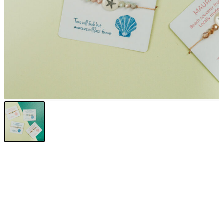
My Tea Box
NaturaBaie
Nature Artizan
Oopsie Daisy
Pigment It Pottery
Planty Mauritius
Saskia
Save A Sail
Sesame Moris