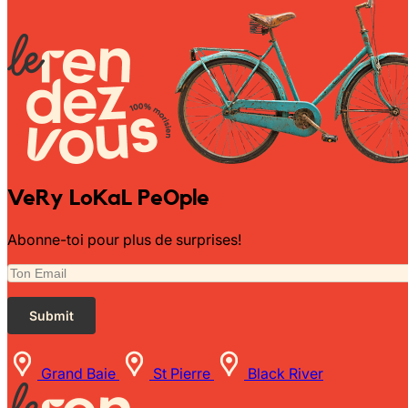
Wally Plush Toys
Zimaz Kreol
ZOLA by Estelle
Les Inédites
VeRy LoKaL PeOple
Abonne-toi pour plus de surprises!
Grand Baie
St Pierre
Black River