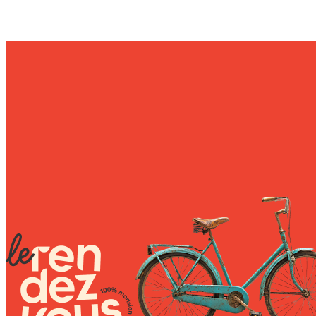
Wally Plush Toys
Zimaz Kreol
ZOLA by Estelle
Les Inédites