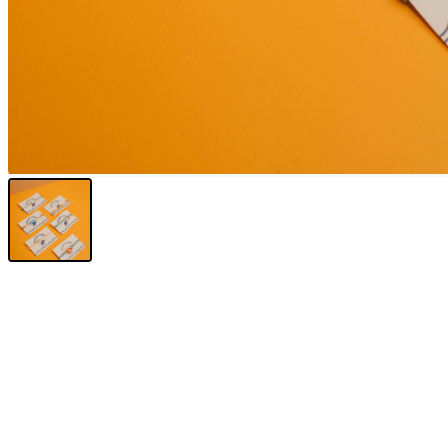
Sunniva
The Sock Trader
The Kreol Republic
The Little Big People
The Octopus
Timimi
Timo
Vizavi