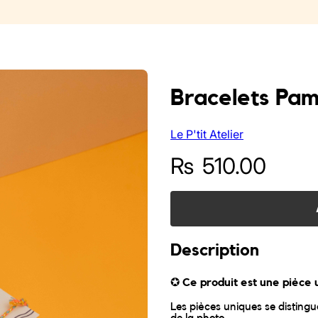
Bracelets Pam
Le P'tit Atelier
₨
510.00
Description
✪
Ce produit est une pièce 
Les pièces uniques se distingue
de la photo.