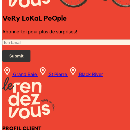
VeRy LoKaL PeOple
Abonne-toi pour plus de surprises!
Grand Baie
St Pierre
Black River
PROFIL CLIENT