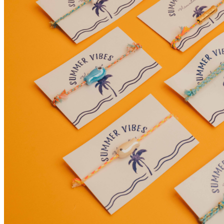
My Tea Box
NaturaBaie
Nature Artizan
Oopsie Daisy
Pigment It Pottery
Planty Mauritius
Saskia
Save A Sail
Sesame Moris