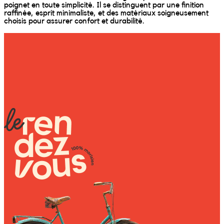
Wally Plush Toys
poignet en toute simplicité. Il se distinguent par une finition
raffinée, esprit minimaliste, et des matériaux soigneusement
choisis pour assurer confort et durabilité.
Zimaz Kreol
ZOLA by Estelle
Les Inédites