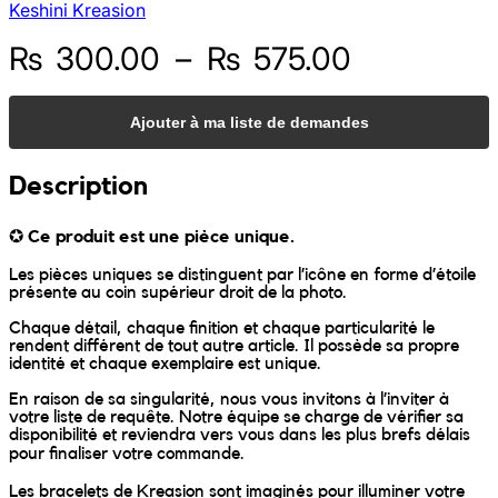
Keshini Kreasion
Sunniva
Plage
₨
300.00
–
₨
575.00
de
The Sock Trader
Ajouter à ma liste de demandes
prix :
The Kreol Republic
₨ 300.00
Description
à
The Little Big People
✪
Ce produit est une pièce unique.
₨ 575.00
The Octopus
Les pièces uniques se distinguent par l’icône en forme d’étoile
présente au coin supérieur droit de la photo.
Timimi
Chaque détail, chaque finition et chaque particularité le
rendent différent de tout autre article. Il possède sa propre
identité et chaque exemplaire est unique.
Timo
En raison de sa singularité, nous vous invitons à l’inviter à
votre liste de requête. Notre équipe se charge de vérifier sa
disponibilité et reviendra vers vous dans les plus brefs délais
Vizavi
pour finaliser votre commande.
Les bracelets de Kreasion sont imaginés pour illuminer votre