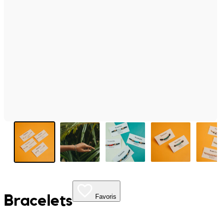
My Tea Box
NaturaBaie
Nature Artizan
Oopsie Daisy
Pigment It Pottery
Planty Mauritius
Saskia
Save A Sail
Bracelets
Favoris
Sesame Moris