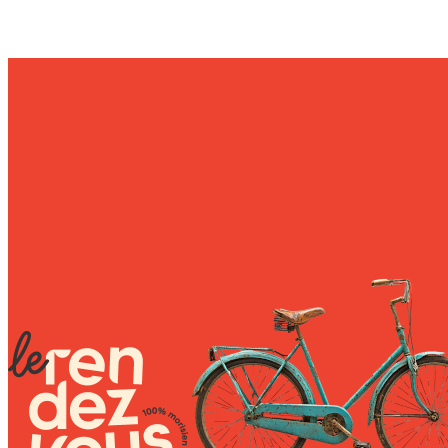
Wally Plush Toys
Zimaz Kreol
ZOLA by Estelle
Les Inédites