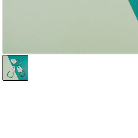
Sunniva
The Sock Trader
The Kreol Republic
The Little Big People
The Octopus
Timimi
Timo
Vizavi