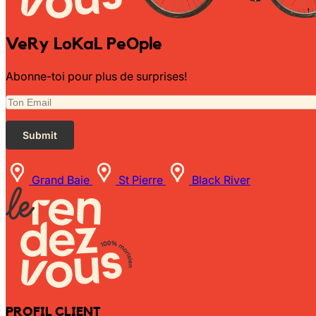
VeRy LoKaL PeOple
Abonne-toi pour plus de surprises!
Grand Baie
St Pierre
Black River
PROFIL CLIENT