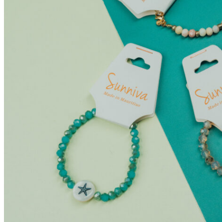
My Tea Box
NaturaBaie
Nature Artizan
Oopsie Daisy
Pigment It Pottery
Planty Mauritius
Saskia
Save A Sail
Sesame Moris