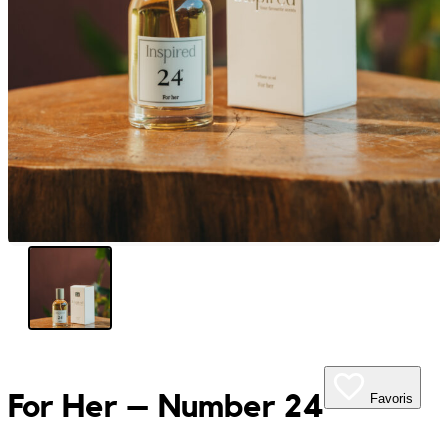
My Tea Box
NaturaBaie
Nature Artizan
Oopsie Daisy
Pigment It Pottery
Planty Mauritius
Saskia
Save A Sail
For Her – Number 24
Favoris
Sesame Moris