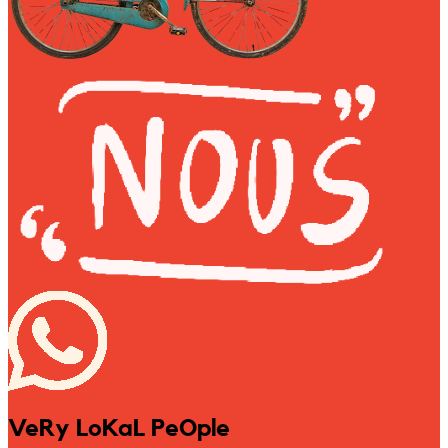
VeRy LoKaL PeOple