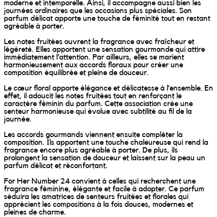
Wally Plush Toys
moderne et intemporelle. Ainsi, il accompagne aussi bien les
journées ordinaires que les occasions plus spéciales. Son
parfum délicat apporte une touche de féminité tout en restant
Zimaz Kreol
agréable à porter.
Les notes fruitées ouvrent la fragrance avec fraîcheur et
légèreté. Elles apportent une sensation gourmande qui attire
ZOLA by Estelle
immédiatement l’attention. Par ailleurs, elles se marient
harmonieusement aux accords floraux pour créer une
composition équilibrée et pleine de douceur.
Les Inédites
Le cœur floral apporte élégance et délicatesse à l’ensemble. En
effet, il adoucit les notes fruitées tout en renforçant le
caractère féminin du parfum. Cette association crée une
senteur harmonieuse qui évolue avec subtilité au fil de la
journée.
Les accords gourmands viennent ensuite compléter la
composition. Ils apportent une touche chaleureuse qui rend la
fragrance encore plus agréable à porter. De plus, ils
prolongent la sensation de douceur et laissent sur la peau un
parfum délicat et réconfortant.
For Her Number 24 convient à celles qui recherchent une
fragrance féminine, élégante et facile à adopter. Ce parfum
séduira les amatrices de senteurs fruitées et florales qui
apprécient les compositions à la fois douces, modernes et
pleines de charme.