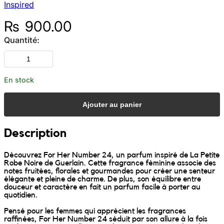
Inspired
Sunniva
₨
900.00
Quantité:
The Sock Trader
The Kreol Republic
En stock
The Little Big People
Ajouter au panier
The Octopus
Description
Timimi
Découvrez For Her Number 24, un parfum inspiré de La Petite
Robe Noire de Guerlain. Cette fragrance féminine associe des
notes fruitées, florales et gourmandes pour créer une senteur
Timo
élégante et pleine de charme. De plus, son équilibre entre
douceur et caractère en fait un parfum facile à porter au
quotidien.
Vizavi
Pensé pour les femmes qui apprécient les fragrances
raffinées, For Her Number 24 séduit par son allure à la fois