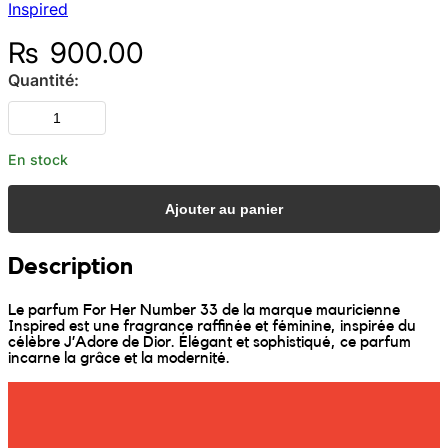
Inspired
Sunniva
₨
900.00
Quantité:
The Sock Trader
The Kreol Republic
En stock
The Little Big People
Ajouter au panier
The Octopus
Description
Timimi
Le parfum For Her Number 33 de la marque mauricienne
Inspired est une fragrance raffinée et féminine, inspirée du
célèbre J’Adore de Dior. Élégant et sophistiqué, ce parfum
Timo
incarne la grâce et la modernité.
Vizavi