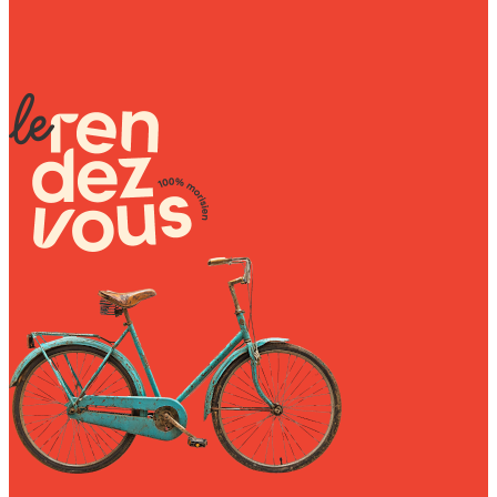
Wally Plush Toys
Zimaz Kreol
ZOLA by Estelle
Les Inédites