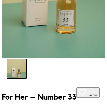
My Tea Box
NaturaBaie
Nature Artizan
Oopsie Daisy
Pigment It Pottery
Planty Mauritius
Saskia
Save A Sail
For Her – Number 33
Favoris
Sesame Moris