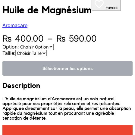
Huile de Magnésium
Favoris
Sunniva
Aromacare
The Sock Trader
Plage
₨
400.00
–
₨
590.00
The Kreol Republic
de
Option:
Taille:
The Little Big People
prix :
₨ 400.0
Sélectionner les options
The Octopus
à
Description
Timimi
₨ 590.0
L’huile de magnésium d’Aromacare est un soin naturel
Timo
apprécié pour ses propriétés relaxantes et revitalisantes.
Appliquée directement sur la peau, elle permet une absorption
rapide du magnésium tout en procurant une agréable
sensation de détente.
Vizavi