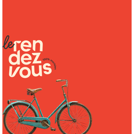
Wally Plush Toys
Zimaz Kreol
ZOLA by Estelle
Les Inédites