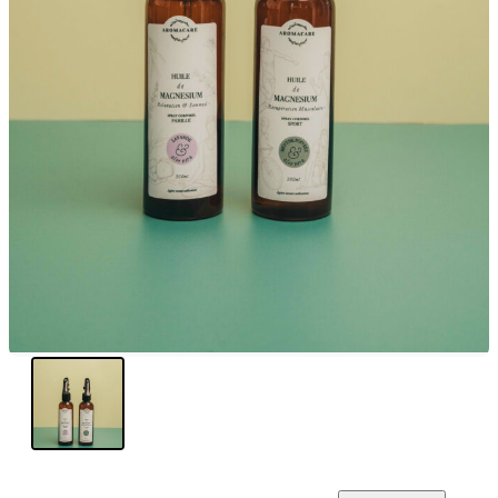
My Tea Box
NaturaBaie
Nature Artizan
Oopsie Daisy
Pigment It Pottery
Planty Mauritius
Saskia
Save A Sail
Sesame Moris