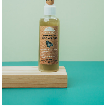
My Tea Box
NaturaBaie
Nature Artizan
Oopsie Daisy
Pigment It Pottery
Planty Mauritius
Saskia
Save A Sail
Sesame Moris