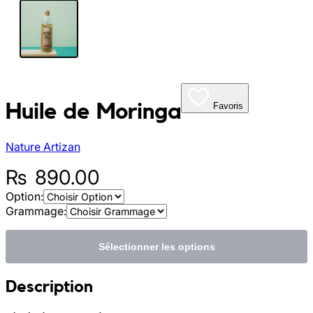
Sunniva
The Sock Trader
The Kreol Republic
Huile de Moringa
Favoris
The Little Big People
Nature Artizan
The Octopus
₨
890.00
Option:
Timimi
Grammage:
Timo
Sélectionner les options
Vizavi
Description