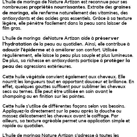
Wally Plush Toys
L’huile de moringa de Nature Artizan est reconnue pour ses
nombreuses
propriétés nourrissantes
. Extraite des
graines
de moringa
, elle renferme naturellement des vitamines, des
Zimaz Kreol
antioxydants et des acides gras essentiels. Grâce à sa texture
légère, elle pénètre facilement dans la peau sans laisser de
film gras.
ZOLA by Estelle
L’huile de moringa deNature Artizan aide à
préserver
l’hydratation
de la peau au quotidien. Ainsi, elle contribue à
Les Inédites
adoucir l’épiderme
et à améliorer son confort. Utilisée
régulièrement, elle laisse la peau plus souple et plus lumineuse.
De plus, sa richesse en antioxydants participe à
protéger la
peau
des agressions extérieures.
Cette huile végétale convient également aux cheveux. Elle
nourrit les longueurs tout en apportant douceur et brillance. En
effet, quelques gouttes suffisent pour sublimer les cheveux
secs ou ternes. Elle peut être utilisée en soin avant le
shampoing ou en finition sur les pointes.
Cette huile s’utilise de différentes façons selon vos besoins.
Appliquez-la directement sur la peau après la douche ou
massez délicatement les cheveux avant le coiffage. Par
ailleurs, sa texture agréable permet une application simple et
rapide au quotidien.
L’huile de moringa Nature Artizan s’adresse à toutes les