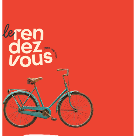
Sunniva
The Sock Trader
The Kreol Republic
The Little Big People
The Octopus
Timimi
Timo
Vizavi