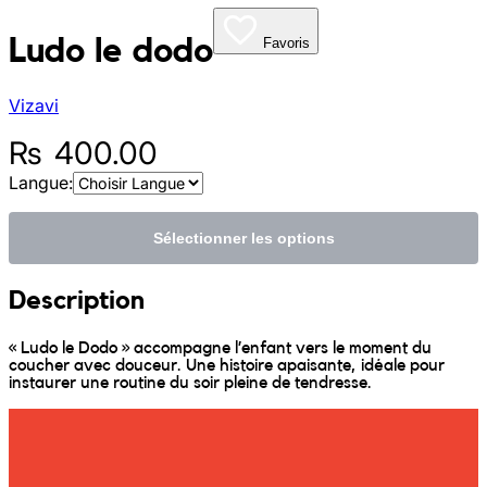
My Tea Box
Ludo le dodo
Favoris
NaturaBaie
Vizavi
Nature Artizan
₨
400.00
Oopsie Daisy
Langue:
Pigment It Pottery
Sélectionner les options
Planty Mauritius
Description
« Ludo le Dodo » accompagne l’enfant vers le moment du
Saskia
coucher avec douceur. Une histoire apaisante, idéale pour
instaurer une routine du soir pleine de tendresse.
Save A Sail
Sesame Moris