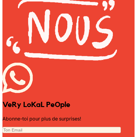
Wally Plush Toys
Zimaz Kreol
ZOLA by Estelle
Les Inédites
VeRy LoKaL PeOple
Abonne-toi pour plus de surprises!