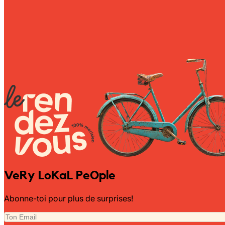
Wally Plush Toys
Zimaz Kreol
ZOLA by Estelle
Les Inédites
VeRy LoKaL PeOple
Abonne-toi pour plus de surprises!