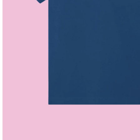
My Tea Box
NaturaBaie
Nature Artizan
Oopsie Daisy
Pigment It Pottery
Planty Mauritius
Saskia
Save A Sail
Sesame Moris