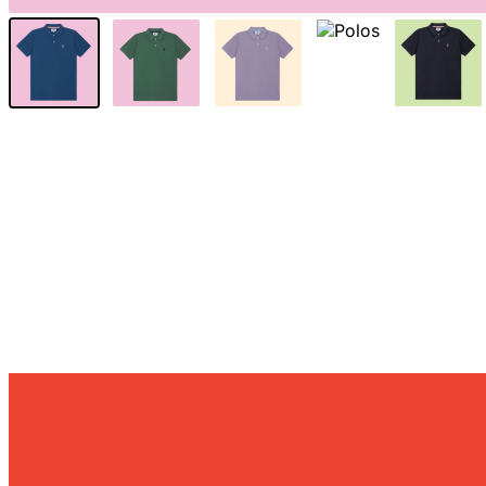
Sunniva
The Sock Trader
The Kreol Republic
The Little Big People
The Octopus
Timimi
Timo
Vizavi