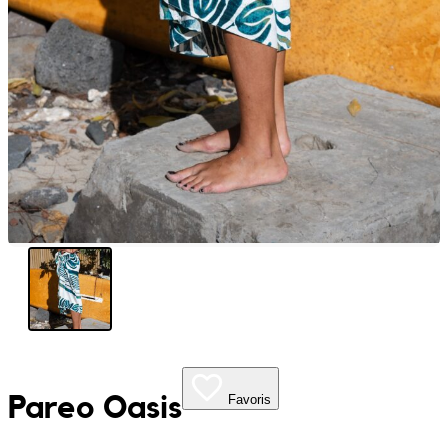
My Tea Box
NaturaBaie
Nature Artizan
Oopsie Daisy
Pigment It Pottery
Planty Mauritius
Saskia
Save A Sail
Pareo Oasis
Favoris
Sesame Moris