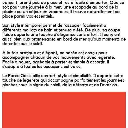
Wally Plush Toys
valise. Il prend peu de place et reste facile à emporter. Que ce
soit pour une journée à la mer, une escapade au bord de la
piscine ou un séjour en vacances, il trouve naturellement sa
Zimaz Kreol
place parmi vos essentiels.
Son style intemporel permet de l’associer facilement à
ZOLA by Estelle
différents maillots de bain et tenues d’été. De plus, sa coupe
fluide apporte une touche d’élégance sans effort. Il convient
aussi bien aux promenades en bord de mer qu’aux moments de
détente sous le soleil.
Les Inédites
À la fois pratique et élégant, ce paréo est conçu pour
accompagner chacun de vos mouvements avec légèreté.
Facile à nouer, agréable à porter et simple à assortir, il
s’adapte à toutes les occasions estivales.
Le Pareo Oasis allie confort, style et simplicité. Il apporte cette
touche de légèreté qui accompagne parfaitement les journées
placées sous le signe du soleil, de la détente et de l’évasion.