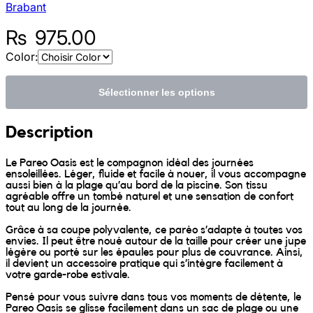
Brabant
Sunniva
₨
975.00
Color:
The Sock Trader
Sélectionner les options
The Kreol Republic
Description
The Little Big People
Le Pareo Oasis est le compagnon idéal des journées
The Octopus
ensoleillées. Léger, fluide et facile à nouer, il vous accompagne
aussi bien à la plage qu’au bord de la piscine. Son tissu
agréable offre un tombé naturel et une sensation de confort
Timimi
tout au long de la journée.
Grâce à sa coupe polyvalente, ce paréo s’adapte à toutes vos
Timo
envies. Il peut être noué autour de la taille pour créer une jupe
légère ou porté sur les épaules pour plus de couvrance. Ainsi,
il devient un accessoire pratique qui s’intègre facilement à
votre garde-robe estivale.
Vizavi
Pensé pour vous suivre dans tous vos moments de détente, le
Pareo Oasis se glisse facilement dans un sac de plage ou une