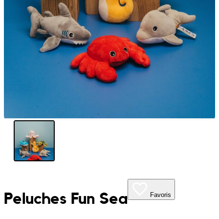
My Tea Box
NaturaBaie
Nature Artizan
Oopsie Daisy
Pigment It Pottery
Planty Mauritius
Saskia
Save A Sail
Peluches Fun Sea
Favoris
Sesame Moris