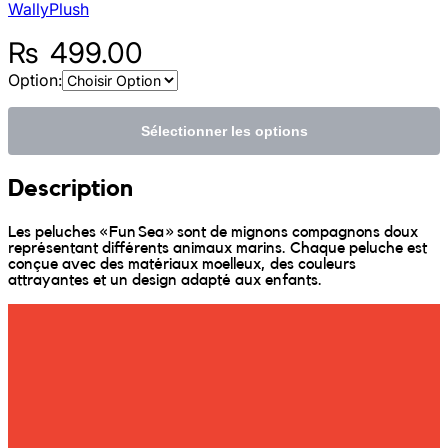
WallyPlush
Sunniva
₨
499.00
Option:
The Sock Trader
Sélectionner les options
The Kreol Republic
Description
The Little Big People
Les peluches « Fun Sea » sont de mignons compagnons doux
The Octopus
représentant différents animaux marins. Chaque peluche est
conçue avec des matériaux moelleux, des couleurs
attrayantes et un design adapté aux enfants.
Timimi
Timo
Vizavi