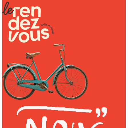
Wally Plush Toys
Zimaz Kreol
ZOLA by Estelle
Les Inédites