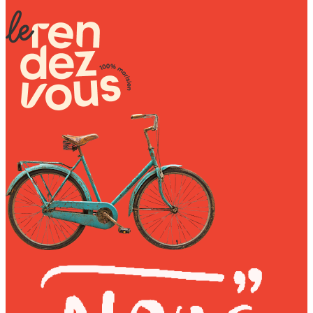
Wally Plush Toys
Zimaz Kreol
ZOLA by Estelle
Les Inédites