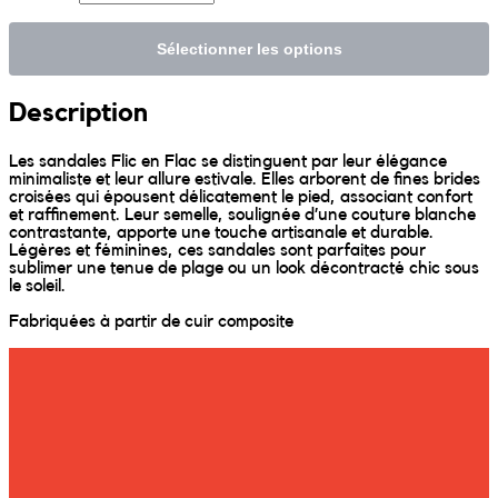
Sunniva
Sélectionner les options
The Sock Trader
Description
The Kreol Republic
Les sandales Flic en Flac se distinguent par leur élégance
minimaliste et leur allure estivale. Elles arborent de fines brides
croisées qui épousent délicatement le pied, associant confort
The Little Big People
et raffinement. Leur semelle, soulignée d’une couture blanche
contrastante, apporte une touche artisanale et durable.
Légères et féminines, ces sandales sont parfaites pour
The Octopus
sublimer une tenue de plage ou un look décontracté chic sous
le soleil.
Fabriquées à partir de cuir composite
Timimi
Timo
Vizavi