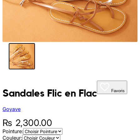
My Tea Box
NaturaBaie
Nature Artizan
Oopsie Daisy
Pigment It Pottery
Planty Mauritius
Sandales Flic en Flac
Favoris
Saskia
Goyave
Save A Sail
₨
2,300.00
Pointure:
Sesame Moris
Couleur: