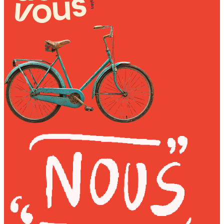
Wally Plush Toys
Zimaz Kreol
ZOLA by Estelle
Les Inédites