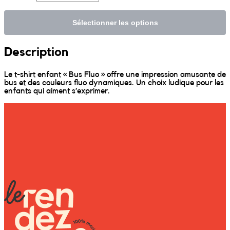
Sunniva
Sélectionner les options
The Sock Trader
Description
The Kreol Republic
Le t-shirt enfant « Bus Fluo » offre une impression amusante de
bus et des couleurs fluo dynamiques. Un choix ludique pour les
enfants qui aiment s’exprimer.
The Little Big People
The Octopus
Timimi
Timo
Vizavi