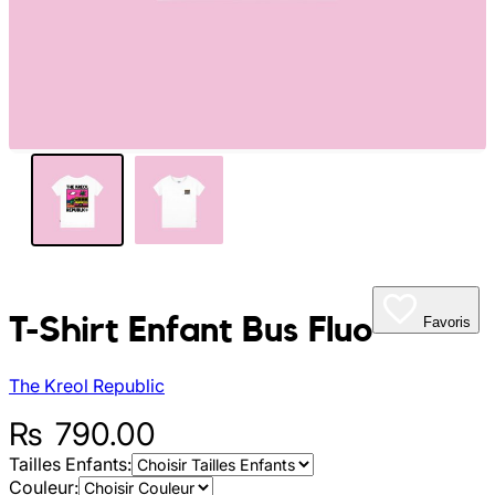
My Tea Box
NaturaBaie
Nature Artizan
Oopsie Daisy
Pigment It Pottery
Planty Mauritius
T-Shirt Enfant Bus Fluo
Favoris
Saskia
The Kreol Republic
Save A Sail
₨
790.00
Tailles Enfants:
Sesame Moris
Couleur: