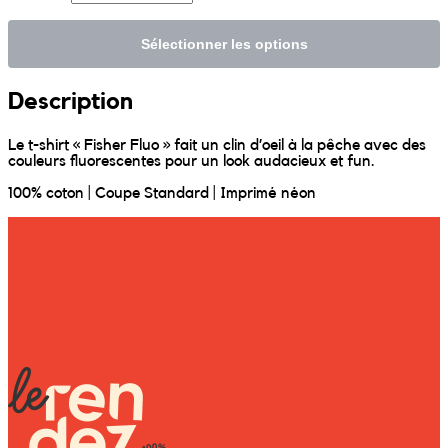
Sunniva
Sélectionner les options
The Sock Trader
Description
The Kreol Republic
Le t-shirt « Fisher Fluo » fait un clin d’oeil à la pêche avec des
couleurs fluorescentes pour un look audacieux et fun.
The Little Big People
100% coton | Coupe Standard | Imprimé néon
The Octopus
Timimi
Timo
Vizavi