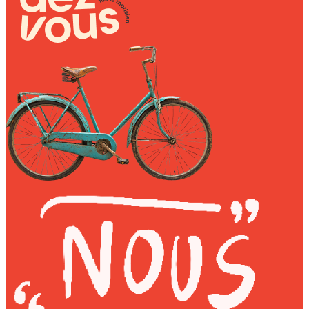
Wally Plush Toys
Zimaz Kreol
ZOLA by Estelle
Les Inédites