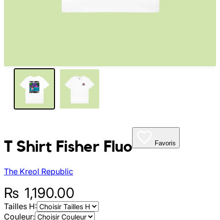
My Tea Box
NaturaBaie
Nature Artizan
Oopsie Daisy
Pigment It Pottery
Planty Mauritius
T Shirt Fisher Fluo
Favoris
Saskia
The Kreol Republic
Save A Sail
₨
1,190.00
Tailles H:
Sesame Moris
Couleur: