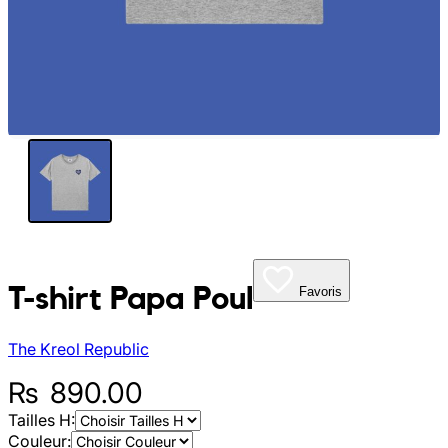
My Tea Box
NaturaBaie
Nature Artizan
Oopsie Daisy
Pigment It Pottery
Planty Mauritius
T-shirt Papa Poul
Favoris
Saskia
The Kreol Republic
Save A Sail
₨
890.00
Tailles H:
Sesame Moris
Couleur: