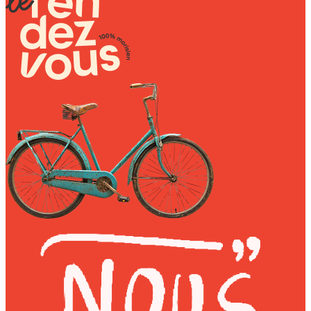
Wally Plush Toys
Zimaz Kreol
ZOLA by Estelle
Les Inédites