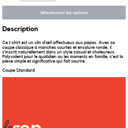
Sunniva
Sélectionner les options
The Sock Trader
Description
The Kreol Republic
Ce t‑shirt est un clin d’œil affectueux aux papas. Avec sa
coupe classique à manches courtes et encolure ronde, il
s’inscrit naturellement dans un style casual et chaleureux.
The Little Big People
Polyvalent pour le quotidien ou les moments en famille, c’est la
pièce simple et significative qui fait sourire.
The Octopus
Coupe Standard
Timimi
Timo
Vizavi