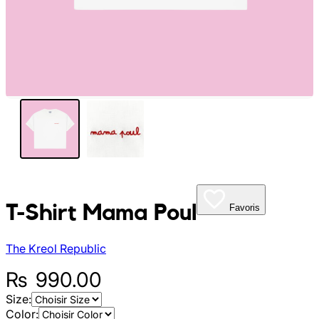
My Tea Box
NaturaBaie
Nature Artizan
Oopsie Daisy
Pigment It Pottery
Planty Mauritius
T-Shirt Mama Poul
Favoris
Saskia
The Kreol Republic
Save A Sail
₨
990.00
Size:
Sesame Moris
Color: