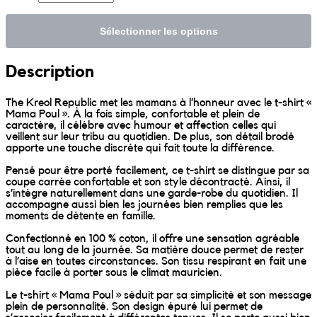
Sunniva
Sélectionner les options
The Sock Trader
Description
The Kreol Republic
The Kreol Republic met les mamans à l’honneur avec le t-shirt «
Mama Poul ». À la fois simple, confortable et plein de
caractère, il célèbre avec humour et affection celles qui
The Little Big People
veillent sur leur tribu au quotidien. De plus, son détail brodé
apporte une touche discrète qui fait toute la différence.
The Octopus
Pensé pour être porté facilement, ce t-shirt se distingue par sa
coupe carrée confortable et son style décontracté. Ainsi, il
s’intègre naturellement dans une garde-robe du quotidien. Il
accompagne aussi bien les journées bien remplies que les
Timimi
moments de détente en famille.
Confectionné en 100 % coton, il offre une sensation agréable
Timo
tout au long de la journée. Sa matière douce permet de rester
à l’aise en toutes circonstances. Son tissu respirant en fait une
pièce facile à porter sous le climat mauricien.
Vizavi
Le t-shirt « Mama Poul » séduit par sa simplicité et son message
plein de personnalité. Son design épuré lui permet de