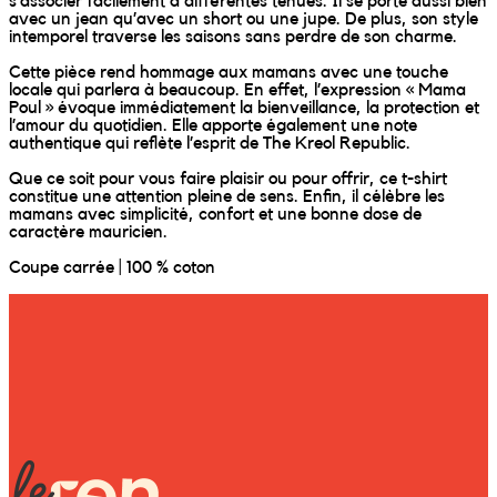
Wally Plush Toys
s’associer facilement à différentes tenues. Il se porte aussi bien
avec un jean qu’avec un short ou une jupe. De plus, son style
intemporel traverse les saisons sans perdre de son charme.
Zimaz Kreol
Cette pièce rend hommage aux mamans avec une touche
locale qui parlera à beaucoup. En effet, l’expression « Mama
Poul » évoque immédiatement la bienveillance, la protection et
ZOLA by Estelle
l’amour du quotidien. Elle apporte également une note
authentique qui reflète l’esprit de The Kreol Republic.
Les Inédites
Que ce soit pour vous faire plaisir ou pour offrir, ce t-shirt
constitue une attention pleine de sens. Enfin, il célèbre les
mamans avec simplicité, confort et une bonne dose de
caractère mauricien.
Coupe carrée | 100 % coton