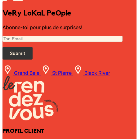
Sunniva
VeRy LoKaL PeOple
The Sock Trader
Abonne-toi pour plus de surprises!
The Kreol Republic
The Little Big People
Grand Baie
St Pierre
Black River
The Octopus
Timimi
Timo
Vizavi
PROFIL CLIENT