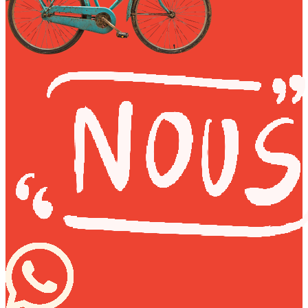
My Tea Box
NaturaBaie
Nature Artizan
Oopsie Daisy
Pigment It Pottery
Planty Mauritius
Saskia
Save A Sail
Sesame Moris