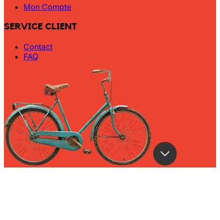
Wally Plush Toys
Mon Compte
Zimaz Kreol
SERVICE CLIENT
Contact
ZOLA by Estelle
FAQ
Les Inédites