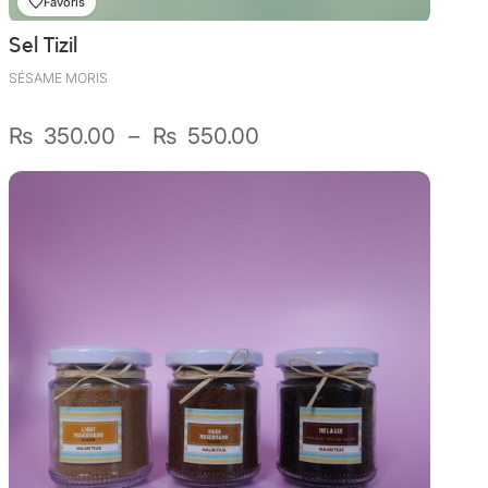
Favoris
Sel Tizil
SÉSAME MORIS
Plage
₨
350.00
–
₨
550.00
de
prix :
₨ 350.00
à
₨ 550.00