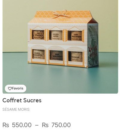
My Tea Box
NaturaBaie
Nature Artizan
Oopsie Daisy
Pigment It Pottery
Planty Mauritius
Favoris
Saskia
Coffret Sucres
SÉSAME MORIS
Save A Sail
Plage
₨
550.00
–
₨
750.00
Sesame Moris
de