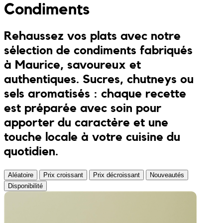
Condiments
Combis
Porte clés
JONA posters
Rehaussez vos plats avec notre
Sandales
Kreasion
sélection de condiments fabriqués
à Maurice, savoureux et
Maillots de bain
Le P’tit Atelier
authentiques. Sucres, chutneys ou
sels aromatisés : chaque recette
Ensembles
Le Rendez-Vous
est préparée avec soin pour
apporter du caractère et une
Libertie
touche locale à votre cuisine du
quotidien.
Lilakoo
Aléatoire
Prix croissant
Prix décroissant
Nouveautés
L’Atelier de Lilou
Disponibilité
MANIfest