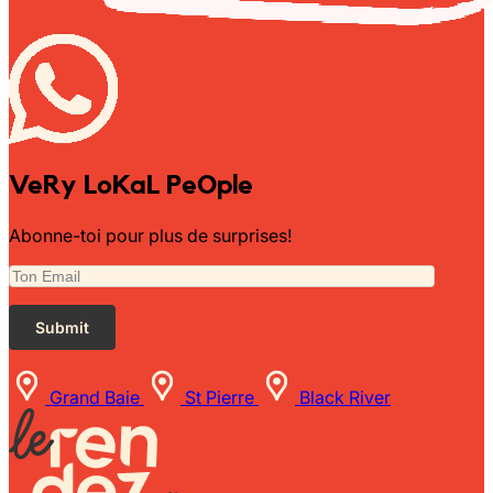
Sunniva
The Sock Trader
The Kreol Republic
VeRy LoKaL PeOple
The Little Big People
Abonne-toi pour plus de surprises!
The Octopus
Timimi
Timo
Grand Baie
St Pierre
Black River
Vizavi