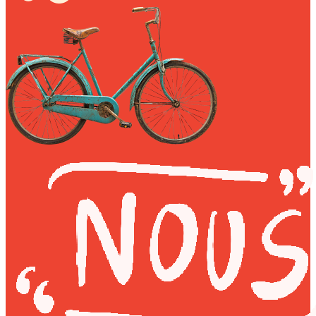
My Tea Box
NaturaBaie
Nature Artizan
Oopsie Daisy
Pigment It Pottery
Planty Mauritius
Saskia
Save A Sail
Sesame Moris