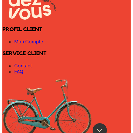
Wally Plush Toys
Zimaz Kreol
PROFIL CLIENT
ZOLA by Estelle
Mon Compte
Les Inédites
SERVICE CLIENT
Contact
FAQ