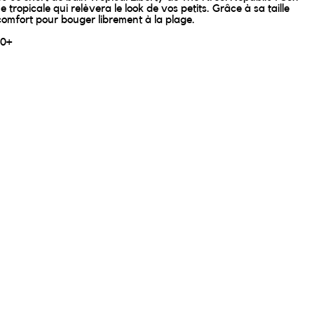
 tropicale qui relèvera le look de vos petits. Grâce à sa taille
t comfort pour bouger librement à la plage.
50+