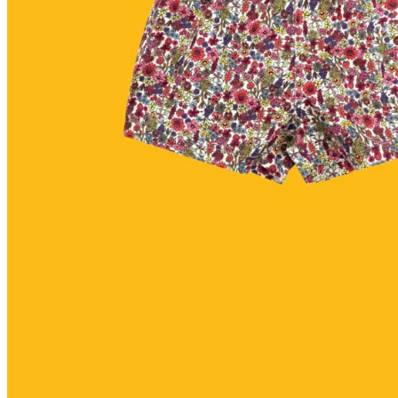
My Tea Box
NaturaBaie
Nature Artizan
Oopsie Daisy
Pigment It Pottery
Planty Mauritius
Saskia
Save A Sail
Sesame Moris