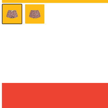
Sunniva
The Sock Trader
The Kreol Republic
The Little Big People
The Octopus
Timimi
Timo
Vizavi