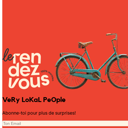
Wally Plush Toys
Zimaz Kreol
ZOLA by Estelle
Les Inédites
VeRy LoKaL PeOple
Abonne-toi pour plus de surprises!