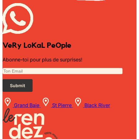
Wally Plush Toys
Zimaz Kreol
ZOLA by Estelle
VeRy LoKaL PeOple
Les Inédites
Abonne-toi pour plus de surprises!
Grand Baie
St Pierre
Black River