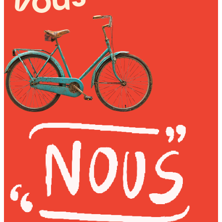
Sunniva
The Sock Trader
The Kreol Republic
The Little Big People
The Octopus
Timimi
Timo
Vizavi