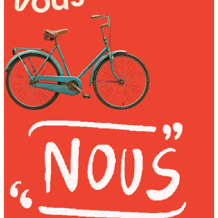
Sunniva
The Sock Trader
The Kreol Republic
The Little Big People
The Octopus
Timimi
Timo
Vizavi