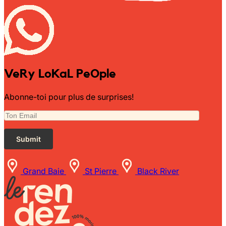
Wally Plush Toys
Zimaz Kreol
ZOLA by Estelle
VeRy LoKaL PeOple
Les Inédites
Abonne-toi pour plus de surprises!
Grand Baie
St Pierre
Black River